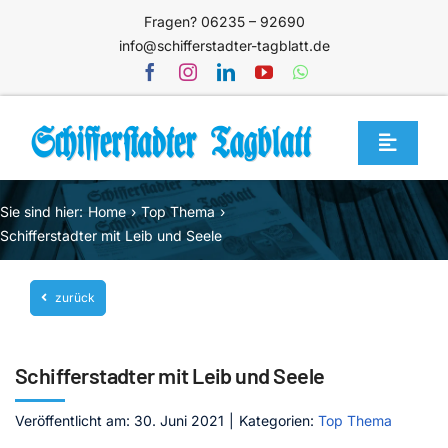
Zum
Fragen? 06235 – 92690
Inhalt
info@schifferstadter-tagblatt.de
springen
Toggle
Navigat
Home
Sie sind hier:
Home
Top Thema
Themen
Schifferstadter mit Leib und Seele
Blog
zurück
Unternehmen
Service
Schifferstadter mit Leib und Seele
Mediathek
Veröffentlicht am: 30. Juni 2021
|
Kategorien:
Top Thema
Jetzt abonnieren