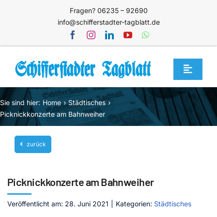
Zum
Fragen? 06235 – 92690
Inhalt
info@schifferstadter-tagblatt.de
springen
Toggle
Navigat
Home
Sie sind hier:
Home
Städtisches
Themen
Picknickkonzerte am Bahnweiher
Blog
zurück
Unternehmen
Service
Picknickkonzerte am Bahnweiher
Mediathek
Veröffentlicht am: 28. Juni 2021
|
Kategorien:
Städtisches
Jetzt abonnieren