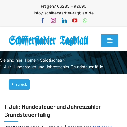
Zum
Fragen? 06235 – 92690
Inhalt
info@schifferstadter-tagblatt.de
springen
Toggle
Navigat
Home
Sie sind hier:
Home
Städtisches
Themen
1. Juli: Hundesteuer und Jahreszahler Grundsteuer fällig
Blog
zurück
Unternehmen
Service
1. Juli: Hundesteuer und Jahreszahler
Mediathek
Grundsteuer fällig
Jetzt abonnieren