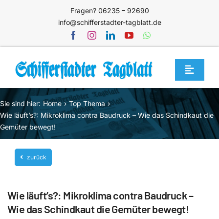
Zum
Fragen? 06235 – 92690
Inhalt
info@schifferstadter-tagblatt.de
springen
Toggle
Navigat
Home
Sie sind hier:
Home
Top Thema
Themen
Wie läuft’s?: Mikroklima contra Baudruck – Wie das Schindkaut die
Gemüter bewegt!
Blog
Unternehmen
zurück
Service
Wie läuft’s?: Mikroklima contra Baudruck –
Mediathek
Wie das Schindkaut die Gemüter bewegt!
Jetzt abonnieren