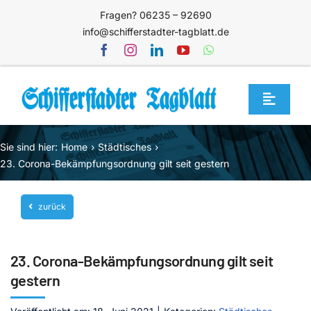
Zum
Fragen? 06235 – 92690
Inhalt
info@schifferstadter-tagblatt.de
springen
Toggle
Navigat
Home
Sie sind hier:
Home
Städtisches
Themen
23. Corona-Bekämpfungsordnung gilt seit gestern
Blog
zurück
Unternehmen
Service
23. Corona-Bekämpfungsordnung gilt seit
Mediathek
gestern
Jetzt abonnieren