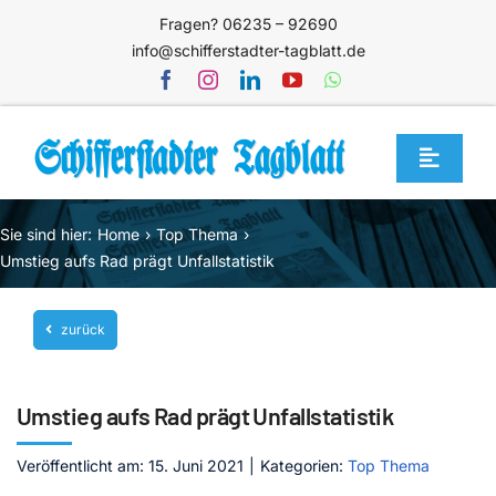
Zum
Fragen? 06235 – 92690
Inhalt
info@schifferstadter-tagblatt.de
springen
Toggle
Navigat
Home
Sie sind hier:
Home
Top Thema
Themen
Umstieg aufs Rad prägt Unfallstatistik
Blog
zurück
Unternehmen
Service
Umstieg aufs Rad prägt Unfallstatistik
Mediathek
Veröffentlicht am: 15. Juni 2021
|
Kategorien:
Top Thema
Jetzt abonnieren