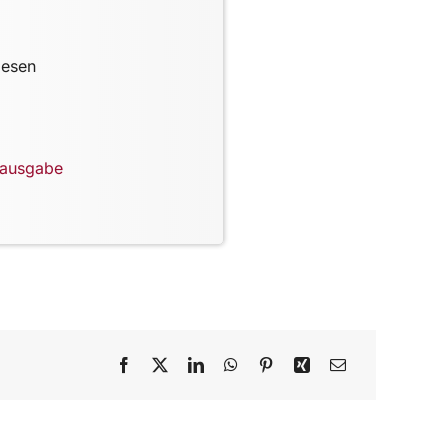
lesen
lausgabe