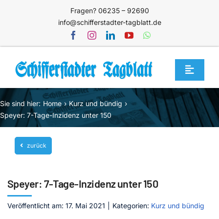
Zum
Fragen? 06235 – 92690
Inhalt
info@schifferstadter-tagblatt.de
springen
Toggle
Navigat
Home
Sie sind hier:
Home
Kurz und bündig
Themen
Speyer: 7-Tage-Inzidenz unter 150
Blog
zurück
Unternehmen
Service
Speyer: 7-Tage-Inzidenz unter 150
Mediathek
Veröffentlicht am: 17. Mai 2021
|
Kategorien:
Kurz und bündig
Jetzt abonnieren