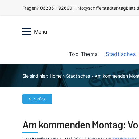
Zum
Fragen? 06235 – 92690 | info@schifferstadter-tagblatt.
Inhalt
springen
Menü
Top Thema
Städtisches
Sie sind hier:
Home
Städtisches
Am kommenden Montag:
zurück
Am kommenden Montag: Volls