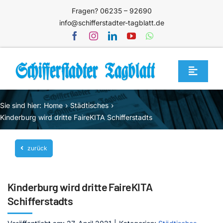
Zum
Fragen? 06235 – 92690
Inhalt
info@schifferstadter-tagblatt.de
springen
Toggle
Navigat
Home
Sie sind hier:
Home
Städtisches
Themen
Kinderburg wird dritte FaireKITA Schifferstadts
Blog
zurück
Unternehmen
Service
Kinderburg wird dritte FaireKITA
Mediathek
Schifferstadts
Jetzt abonnieren