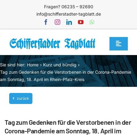
Zum
Fragen? 06235 – 92690
Inhalt
info@schifferstadter-tagblatt.de
springen
Toggle
Navigat
Home
Sie sind hier:
Home
Kurz und bündig
Themen
Tag zum Gedenken für die Verstorbenen in der Corona-Pandemie
am Sonntag, 18. April im Rhein-Pfalz-Kreis
Blog
Unternehmen
zurück
Service
Tag zum Gedenken für die Verstorbenen in der
Mediathek
Corona-Pandemie am Sonntag, 18. April im
Jetzt abonnieren