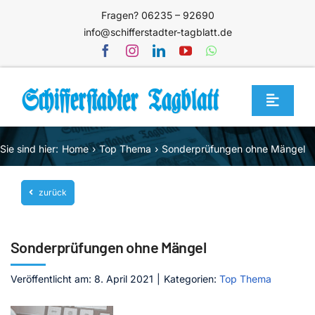
Zum
Fragen? 06235 – 92690
Inhalt
info@schifferstadter-tagblatt.de
springen
Toggle
Navigat
Home
Sie sind hier:
Home
Top Thema
Sonderprüfungen ohne Mängel
Themen
zurück
Blog
Unternehmen
Sonderprüfungen ohne Mängel
Service
Veröffentlicht am: 8. April 2021
|
Kategorien:
Top Thema
Mediathek
Jetzt abonnieren