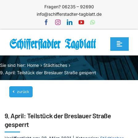
Zum
Fragen? 06235 – 92690
Inhalt
info@schifferstadter-tagblatt.de
springen
Toggle
Navigat
Home
Sie sind hier:
Home
Städtisches
Themen
9. April: Teilstück der Breslauer Straße gesperrt
Blog
zurück
Unternehmen
Service
9. April: Teilstück der Breslauer Straße
Mediathek
gesperrt
Jetzt abonnieren