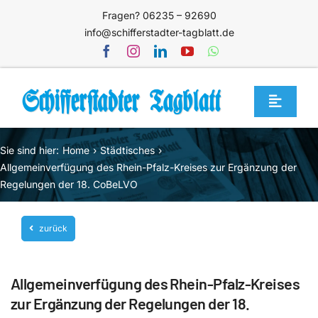
Zum
Fragen? 06235 – 92690
Inhalt
info@schifferstadter-tagblatt.de
springen
Toggle
Navigat
Home
Sie sind hier:
Home
Städtisches
Themen
Allgemeinverfügung des Rhein-Pfalz-Kreises zur Ergänzung der
Regelungen der 18. CoBeLVO
Blog
Unternehmen
zurück
Service
Allgemeinverfügung des Rhein-Pfalz-Kreises
Mediathek
zur Ergänzung der Regelungen der 18.
Jetzt abonnieren