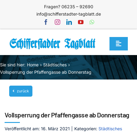
Zum
Fragen? 06235 – 92690
Inhalt
info@schifferstadter-tagblatt.de
springen
Toggle
Navigat
Home
Sie sind hier:
Home
Städtisches
Themen
Vollsperrung der Pfaffengasse ab Donnerstag
Blog
zurück
Unternehmen
Service
Vollsperrung der Pfaffengasse ab Donnerstag
Mediathek
Veröffentlicht am: 16. März 2021
|
Kategorien:
Städtisches
Jetzt abonnieren