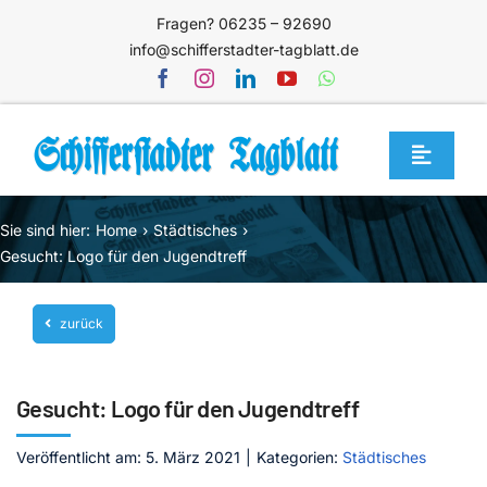
Zum
Fragen? 06235 – 92690
Inhalt
info@schifferstadter-tagblatt.de
springen
Toggle
Navigat
Home
Sie sind hier:
Home
Städtisches
Themen
Gesucht: Logo für den Jugendtreff
Blog
zurück
Unternehmen
Service
Gesucht: Logo für den Jugendtreff
Mediathek
Veröffentlicht am: 5. März 2021
|
Kategorien:
Städtisches
Jetzt abonnieren