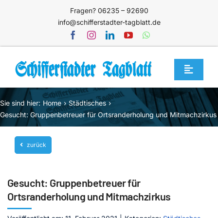
Zum
Fragen? 06235 – 92690
Inhalt
info@schifferstadter-tagblatt.de
springen
Toggle
Navigat
Home
Sie sind hier:
Home
Städtisches
Themen
Gesucht: Gruppenbetreuer für Ortsranderholung und Mitmachzirkus
Blog
zurück
Unternehmen
Service
Gesucht: Gruppenbetreuer für
Mediathek
Ortsranderholung und Mitmachzirkus
Jetzt abonnieren