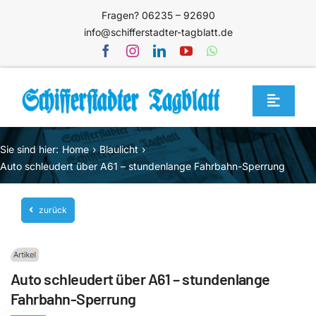
Zum
Fragen? 06235 – 92690
Inhalt
info@schifferstadter-tagblatt.de
springen
Toggle
Navigat
Home
Sie sind hier:
Home
Blaulicht
Themen
Auto schleudert über A61 – stundenlange Fahrbahn-Sperrung
Blog
zurück
Unternehmen
Service
Auto schleudert über A61 – stundenlange
Mediathek
Fahrbahn-Sperrung
Jetzt abonnieren