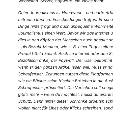
Webseiten, Server, Software und vieles mehr.
Guter Journalismus ist Handwerk – und harte Arbei
mitreden können, Entscheidungen treffen. Er schüt
Dinge hinterfragt und auch unbequeme Wahrheiten
Journalismus einen Wert. Bevor wir das Internet 
dies in den Köpfen der Menschen auch absolut sel
– als Bezahl-Medium, wie z. B. einer Tageszeitun
Produkt Geld kostet. Auch im Internet oder den So
Bezahlschranke, der Paywall. Der User bekommt h
wenn er den ganzen Artikel lesen will, muss er n
Schaufenster. Zeitungen nutzen diese Plattforme
wie ein Bäcker seine frischen Brötchen in die Aus
Schaufenster präsentiert. Die Vorschau soll neug
gibt’s mehr – wenn du möchtest, musst du eintreten
Schutz. Denn hinter dieser Schranke arbeiten ech
wollen nicht für Likes oder Klicks schreiben, sonde