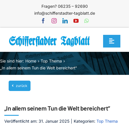
Zum
Fragen? 06235 – 92690
Inhalt
info@schifferstadter-tagblatt.de
springen
Toggle
Navigat
Home
Sie sind hier:
Home
Top Thema
Themen
„In allem seinem Tun die Welt bereichert“
Blog
zurück
Unternehmen
Service
„In allem seinem Tun die Welt bereichert“
Mediathek
Veröffentlicht am: 31. Januar 2025
|
Kategorien:
Top Thema
Jetzt abonnieren