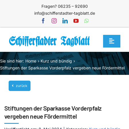
Zum
Fragen? 06235 – 92690
Inhalt
info@schifferstadter-tagblatt.de
springen
Toggle
Navigat
Home
Sie sind hier:
Home
Kurz und bündig
Themen
Stiftungen der Sparkasse Vorderpfalz vergeben neue Fördermittel
Blog
zurück
Unternehmen
Service
Stiftungen der Sparkasse Vorderpfalz
Mediathek
vergeben neue Fördermittel
Jetzt abonnieren