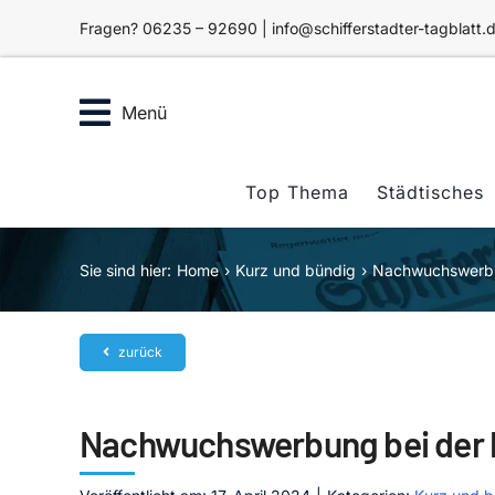
Zum
Fragen? 06235 – 92690 | info@schifferstadter-tagblatt.
Inhalt
springen
Menü
Top Thema
Städtisches
Sie sind hier:
Home
Kurz und bündig
Nachwuchswerbun
zurück
Nachwuchswerbung bei der P