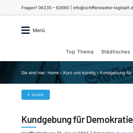
Zum
Fragen? 06235 – 92690 | info@schifferstadter-tagblatt.
Inhalt
springen
Menü
Top Thema
Städtisches
Sie sind hier:
Home
Kurz und bündig
Kundgebung für D
zurück
Kundgebung für Demokratie u