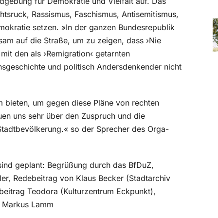
gebung für Demokratie und Vielfalt auf. Das
tsruck, Rassismus, Faschismus, Antisemitismus,
okratie setzen. »In der ganzen Bundesrepublik
sam auf die Straße, um zu zeigen, dass ›Nie
e mit den als ›Remigration‹ getarnten
sgeschichte und politisch Andersdenkender nicht
m bieten, um gegen diese Pläne von rechten
euen uns sehr über den Zuspruch und die
Stadtbevölkerung.« so der Sprecher des Orga-
sind geplant: Begrüßung durch das BfDuZ,
ler, Redebeitrag von Klaus Becker (Stadtarchiv
beitrag Teodora (Kulturzentrum Eckpunkt),
r Markus Lamm