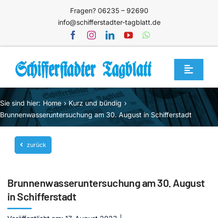
Zum
Fragen? 06235 – 92690
Inhalt
info@schifferstadter-tagblatt.de
springen
Toggle
Navigat
Home
Sie sind hier:
Home
Kurz und bündig
Themen
Brunnenwasseruntersuchung am 30. August in Schifferstadt
Blog
zurück
Unternehmen
Service
Brunnenwasseruntersuchung am 30. August
Mediathek
in Schifferstadt
Jetzt abonnieren