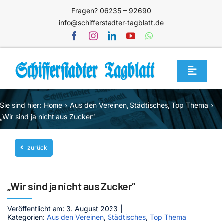
Zum
Fragen? 06235 – 92690
Inhalt
info@schifferstadter-tagblatt.de
springen
Toggle
Navigat
Home
Sie sind hier:
Home
Aus den Vereinen
Städtisches
Top Thema
Themen
„Wir sind ja nicht aus Zucker“
Blog
zurück
Unternehmen
Service
„Wir sind ja nicht aus Zucker“
Mediathek
Veröffentlicht am: 3. August 2023
|
Kategorien:
Aus den Vereinen
,
Städtisches
,
Top Thema
Jetzt abonnieren