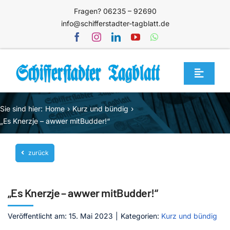
Zum
Fragen? 06235 – 92690
Inhalt
info@schifferstadter-tagblatt.de
springen
Toggle
Navigat
Home
Sie sind hier:
Home
Kurz und bündig
Themen
„Es Knerzje – awwer mitBudder!“
Blog
zurück
Unternehmen
Service
„Es Knerzje – awwer mitBudder!“
Mediathek
Veröffentlicht am: 15. Mai 2023
|
Kategorien:
Kurz und bündig
Jetzt abonnieren