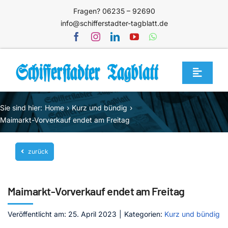
Zum
Fragen? 06235 – 92690
Inhalt
info@schifferstadter-tagblatt.de
springen
Toggle
Navigat
Home
Sie sind hier:
Home
Kurz und bündig
Themen
Maimarkt-Vorverkauf endet am Freitag
Blog
zurück
Unternehmen
Service
Maimarkt-Vorverkauf endet am Freitag
Mediathek
Veröffentlicht am: 25. April 2023
|
Kategorien:
Kurz und bündig
Jetzt abonnieren