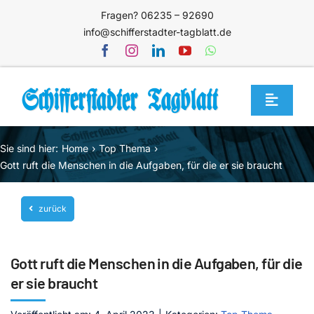
Zum
Fragen? 06235 – 92690
Inhalt
info@schifferstadter-tagblatt.de
springen
Toggle
Navigat
Home
Sie sind hier:
Home
Top Thema
Themen
Gott ruft die Menschen in die Aufgaben, für die er sie braucht
Blog
zurück
Unternehmen
Service
Gott ruft die Menschen in die Aufgaben, für die
Mediathek
er sie braucht
Jetzt abonnieren