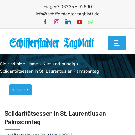
Zum
Fragen? 06235 – 92690
Inhalt
info@schifferstadter-tagblatt.de
springen
Toggle
Navigat
Home
Sie sind hier:
Home
Kurz und bündig
Themen
Solidaritätsessen in St. Laurentius an Palmsonntag
Blog
zurück
Unternehmen
Service
Solidaritätsessen in St. Laurentius an
Mediathek
Palmsonntag
Jetzt abonnieren