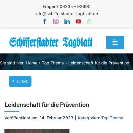
Zum
Fragen? 06235 – 92690
Inhalt
info@schifferstadter-tagblatt.de
springen
Toggle
Navigat
Home
Sie sind hier:
Home
Top Thema
Leidenschaft für die Prävention
Themen
zurück
Blog
Unternehmen
Leidenschaft für die Prävention
Service
Veröffentlicht am: 14. Februar 2023
|
Kategorien:
Top Thema
Mediathek
Jetzt abonnieren