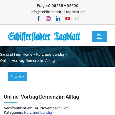
Zum
Fragen? 06235 – 92690
Inhalt
info@schifferstadter-tagblatt.de
springen
Toggle
Navigat
Home
Sie sind hier:
Home
Kurz und bündig
Themen
Online-Vortrag Demenz im Alltag
Blog
zurück
Unternehmen
Service
Online-Vortrag Demenz im Alltag
Mediathek
Veröffentlicht am: 14. November 2022
|
Kategorien:
Kurz und bündig
Jetzt abonnieren