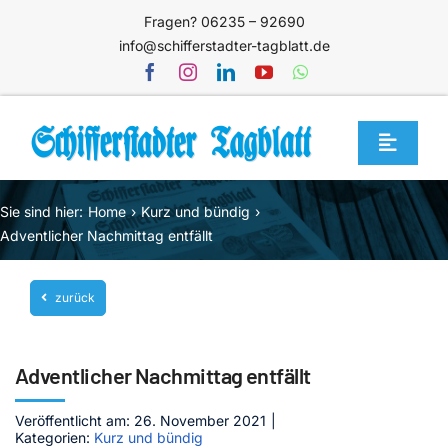
Zum
Fragen? 06235 – 92690
Inhalt
info@schifferstadter-tagblatt.de
springen
Toggle
Navigat
Home
Sie sind hier:
Home
Kurz und bündig
Themen
Adventlicher Nachmittag entfällt
Blog
zurück
Unternehmen
Service
Adventlicher Nachmittag entfällt
Mediathek
Veröffentlicht am: 26. November 2021
|
Kategorien:
Kurz und bündig
Jetzt abonnieren