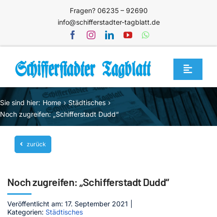
Zum
Fragen? 06235 – 92690
Inhalt
info@schifferstadter-tagblatt.de
springen
Toggle
Navigat
Home
Sie sind hier:
Home
Städtisches
Themen
Noch zugreifen: „Schifferstadt Dudd“
Blog
zurück
Unternehmen
Service
Noch zugreifen: „Schifferstadt Dudd“
Mediathek
Veröffentlicht am: 17. September 2021
|
Kategorien:
Städtisches
Jetzt abonnieren