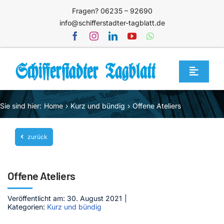
Zum
Fragen? 06235 – 92690
Inhalt
info@schifferstadter-tagblatt.de
springen
Toggle
Navigat
Home
Sie sind hier:
Home
Kurz und bündig
Offene Ateliers
Themen
zurück
Blog
Unternehmen
Offene Ateliers
Service
Veröffentlicht am: 30. August 2021
|
Mediathek
Kategorien:
Kurz und bündig
Jetzt abonnieren