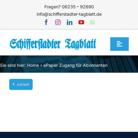
Zum
Fragen? 06235 – 92690
Inhalt
info@schifferstadter-tagblatt.de
springen
Toggle
Navigat
Home
Sie sind hier:
Home
ePaper Zugang für Abonnenten
Themen
zurück
Blog
Unternehmen
Service
Mediathek
Jetzt abonnieren