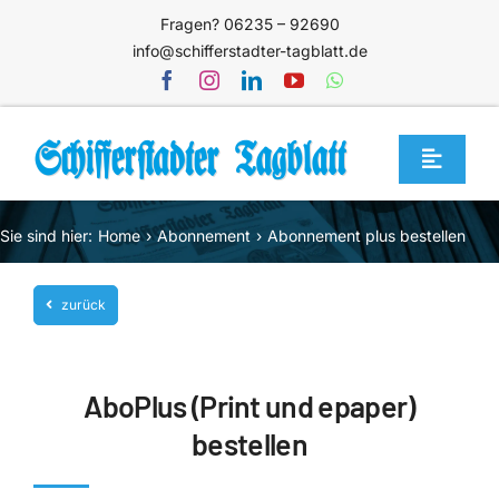
Zum
Fragen? 06235 – 92690
Inhalt
info@schifferstadter-tagblatt.de
springen
Toggle
Navigat
Home
Sie sind hier:
Home
Abonnement
Abonnement plus bestellen
Themen
zurück
Blog
Unternehmen
AboPlus (Print und epaper)
Service
bestellen
Mediathek
Jetzt abonnieren