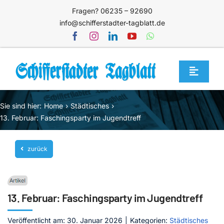
Zum
Fragen? 06235 – 92690
Inhalt
info@schifferstadter-tagblatt.de
springen
Toggle
Navigat
Home
Sie sind hier:
Home
Städtisches
Themen
13. Februar: Faschingsparty im Jugendtreff
Blog
zurück
Unternehmen
Service
13. Februar: Faschingsparty im Jugendtreff
Mediathek
Jetzt abonnieren
Veröffentlicht am: 30. Januar 2026
|
Kategorien:
Städtisches