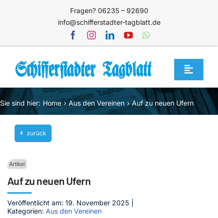
Zum
Fragen? 06235 – 92690
Inhalt
info@schifferstadter-tagblatt.de
springen
Toggle
Navigat
Home
Sie sind hier:
Home
Aus den Vereinen
Auf zu neuen Ufern
Themen
zurück
Blog
Unternehmen
Service
Auf zu neuen Ufern
Mediathek
Veröffentlicht am: 19. November 2025
|
Kategorien:
Aus den Vereinen
Jetzt abonnieren