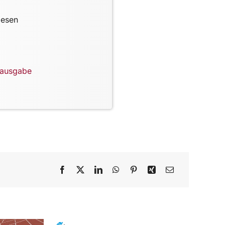
lesen
lausgabe