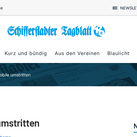
de
NEWSLE
Kurz und bündig
Aus den Vereinen
Blaulicht
bile umstritten
umstritten
N