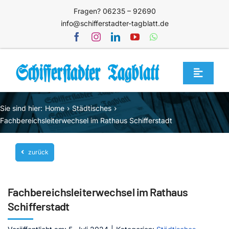
Zum
Fragen? 06235 – 92690
Inhalt
info@schifferstadter-tagblatt.de
springen
Toggle
Navigat
Home
Sie sind hier:
Home
Städtisches
Themen
Fachbereichsleiterwechsel im Rathaus Schifferstadt
Blog
zurück
Unternehmen
Service
Fachbereichsleiterwechsel im Rathaus
Mediathek
Schifferstadt
Jetzt abonnieren