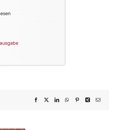
lesen
lausgabe