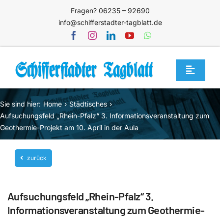
Zum
Fragen? 06235 – 92690
Inhalt
info@schifferstadter-tagblatt.de
springen
Toggle
Navigat
Home
Sie sind hier:
Home
Städtisches
Themen
Aufsuchungsfeld „Rhein-Pfalz“ 3. Informationsveranstaltung zum
Geothermie-Projekt am 10. April in der Aula
Blog
Unternehmen
zurück
Service
Aufsuchungsfeld „Rhein-Pfalz“ 3.
Mediathek
Informationsveranstaltung zum Geothermie-
Jetzt abonnieren