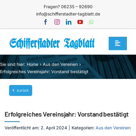
Zum
Fragen? 06235 – 92690
Inhalt
info@schifferstadter-tagblatt.de
springen
Toggle
Navigat
Home
Sie sind hier:
Home
Aus den Vereinen
Themen
Erfolgreiches Vereinsjahr: Vorstand bestätigt
Blog
zurück
Unternehmen
Service
Erfolgreiches Vereinsjahr: Vorstand bestätigt
Mediathek
Veröffentlicht am: 2. April 2024
|
Kategorien:
Aus den Vereinen
Jetzt abonnieren