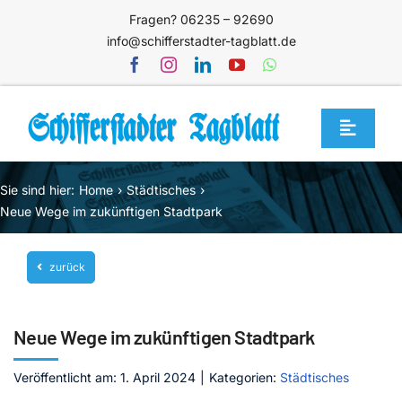
Zum
Fragen? 06235 – 92690
Inhalt
info@schifferstadter-tagblatt.de
springen
Toggle
Navigat
Home
Sie sind hier:
Home
Städtisches
Themen
Neue Wege im zukünftigen Stadtpark
Blog
zurück
Unternehmen
Service
Neue Wege im zukünftigen Stadtpark
Mediathek
Veröffentlicht am: 1. April 2024
|
Kategorien:
Städtisches
Jetzt abonnieren