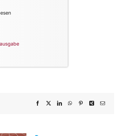
lesen
lausgabe