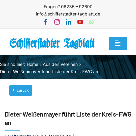
Zum
Fragen? 06235 – 92690
Inhalt
info@schifferstadter-tagblatt.de
springen
Toggle
Navigat
Home
Sie sind hier:
Home
Aus den Vereinen
Themen
Dieter Weißenmayer führt Liste der Kreis-FWG an
Blog
zurück
Unternehmen
Service
Dieter Weißenmayer führt Liste der Kreis-FWG
Mediathek
an
Jetzt abonnieren