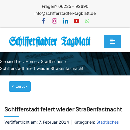
Zum
Fragen? 06235 – 92690
Inhalt
info@schifferstadter-tagblatt.de
springen
Toggle
Navigat
Home
Sie sind hier:
Home
Städtisches
Themen
Schifferstadt feiert wieder Straßenfastnacht
Blog
zurück
Unternehmen
Service
Schifferstadt feiert wieder Straßenfastnacht
Mediathek
Veröffentlicht am: 7. Februar 2024
|
Kategorien:
Städtisches
Jetzt abonnieren