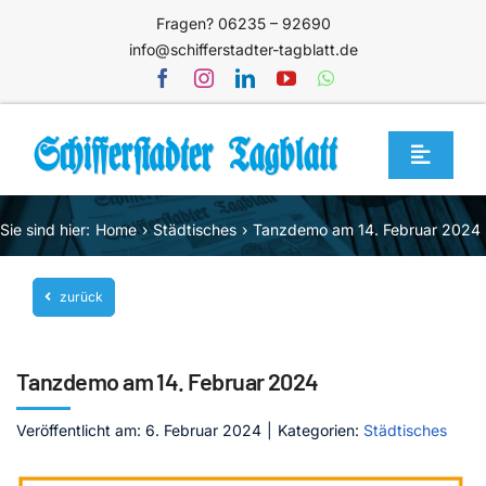
Zum
Fragen? 06235 – 92690
Inhalt
info@schifferstadter-tagblatt.de
springen
Toggle
Navigat
Home
Sie sind hier:
Home
Städtisches
Tanzdemo am 14. Februar 2024
Themen
zurück
Blog
Unternehmen
Tanzdemo am 14. Februar 2024
Service
Veröffentlicht am: 6. Februar 2024
|
Kategorien:
Städtisches
Mediathek
Jetzt abonnieren