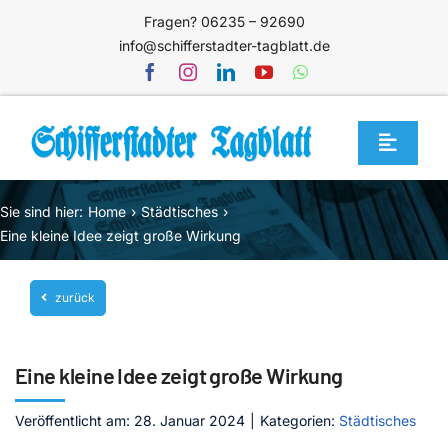
Zum
Fragen? 06235 – 92690
Inhalt
info@schifferstadter-tagblatt.de
springen
Toggle
Navigat
Home
Sie sind hier:
Home
Städtisches
Themen
Eine kleine Idee zeigt große Wirkung
Blog
zurück
Unternehmen
Service
Eine kleine Idee zeigt große Wirkung
Mediathek
Veröffentlicht am: 28. Januar 2024
|
Kategorien:
Städtisches
Jetzt abonnieren